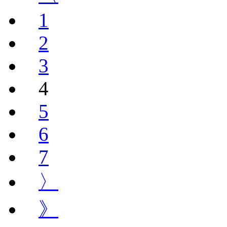
1
2
3
4
5
6
7
〉
》