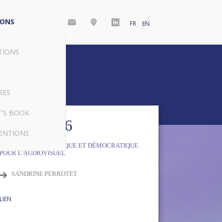
IONS
FR
EN
TIONS
RES
T'S BOOK
10/03/2026
ENTIONS
L’IA, UN CHOC JURIDIQUE ET DÉMOCRATIQUE
POUR L’AUDIOVISUEL
SANDRINE PERROTET
LIEN